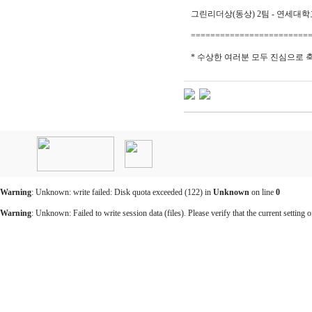
그린리더상(동상) 2팀 -
연세대학교(A
========================
* 수상한 여러분 모두 진심으로 
인
천
출
장
안
마
Warning
: Unknown: write failed: Disk quota exceeded (122) in
Unknown
on line
0
출
장
Warning
: Unknown: Failed to write session data (files). Please verify that the current setting o
마
사
지
출
장
안
마
바