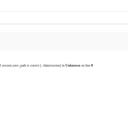
f session.save_path is correct (../data/session) in
Unknown
on line
0