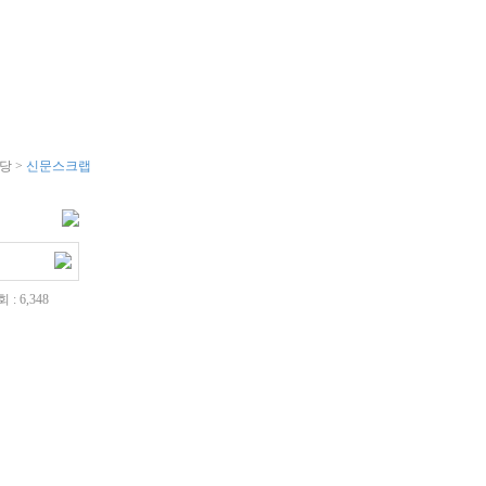
당
당 >
신문스크랩
 : 6,348