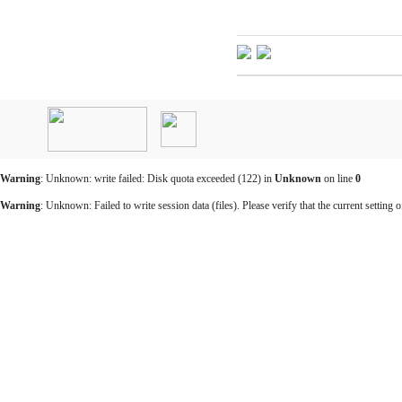
인
천
출
장
안
마
Warning
: Unknown: write failed: Disk quota exceeded (122) in
Unknown
on line
0
출
장
Warning
: Unknown: Failed to write session data (files). Please verify that the current setting o
마
사
지
출
장
안
마
바
나
나
출
장