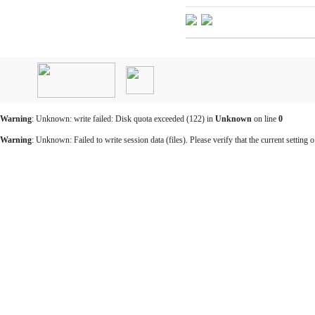
인
천
출
장
안
마
Warning
: Unknown: write failed: Disk quota exceeded (122) in
Unknown
on line
0
출
장
Warning
: Unknown: Failed to write session data (files). Please verify that the current setting o
마
사
지
출
장
안
마
바
나
나
출
장
안
마