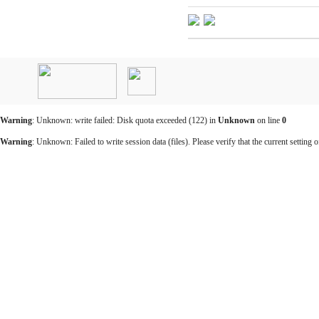
인
천
출
장
안
마
Warning
: Unknown: write failed: Disk quota exceeded (122) in
Unknown
on line
0
출
장
Warning
: Unknown: Failed to write session data (files). Please verify that the current setting o
마
사
지
출
장
안
마
바
나
나
출
장
안
마