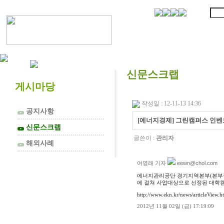
협의회 소개
신문스크랩
게시마당
작성일 : 12-11-13 14:36
공지사항
▼
[에너지경제] 그린캠퍼스 인벤
신문스크랩
▼
글쓴이 :
관리자
해외사례
▼
eewn@chol.com
여영래 기자
에너지관리공단 경기지역본부(본부장 
에 걸쳐 사업대상으로 선정된 대학
http://www.ekn.kr/news/articleView
2012년 11월 02일 (금) 17:19:09