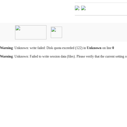
인
천
출
장
안
마
Warning
: Unknown: write failed: Disk quota exceeded (122) in
Unknown
on line
0
출
장
Warning
: Unknown: Failed to write session data (files). Please verify that the current setting o
마
사
지
출
장
안
마
바
나
나
출
장
안
마