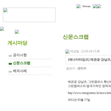
협의회 소개
신문스크랩
게시마당
작성일 : 12-05-18 15:48
공지사항
▼
[에너지타임즈] 에관공·강남大
신문스크랩
▼
글쓴이 :
관리자
해외사례
▼
에관공·강남大, 그린캠퍼스 확산
그린캠퍼스의 범국가적인 정착과
http://www.energytimes.kr/news/ar
2012년 05월 17일