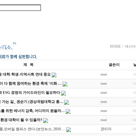
협의회 활동
회원마당
게시마
HOME > 게시마
제 목
글쓴이
응 대학-학생-지역사회 연대 중요
root
1
 다 함께 참여하는 환경 축제 ‘이화 …
root
1
학 ESG 경영의 가이드라인이 필요하다
root
1
 가는 길_ 권순기 (경상국립대학교 총…
root
0
를 위한 에너지 감축, 어디까지 왔을까…
root
0
환경 대학이 될 수 있을까?
root
0
모바일 캠퍼스 연다 (보안뉴스, 2010.…
관리자
0