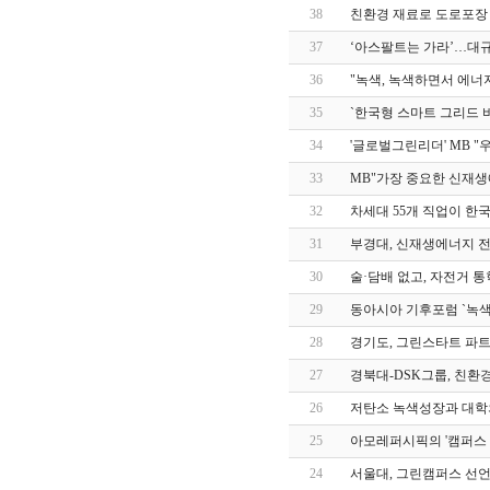
38
친환경 재료로 도로포장 (강
37
‘아스팔트는 가라’…대규모 
36
"녹색, 녹색하면서 에너지 펑
35
`한국형 스마트 그리드 비
34
'글로벌그린리더' MB "우
33
MB"가장 중요한 신재생에너
32
차세대 55개 직업이 한국 미
31
부경대, 신재생에너지 전문
30
술·담배 없고, 자전거 통학
29
동아시아 기후포럼 `녹색성장
28
경기도, 그린스타트 파트너십
27
경북대-DSK그룹, 친환경산
26
저탄소 녹색성장과 대학의 
25
아모레퍼시픽의 '캠퍼스 
24
서울대, 그린캠퍼스 선언 (et-