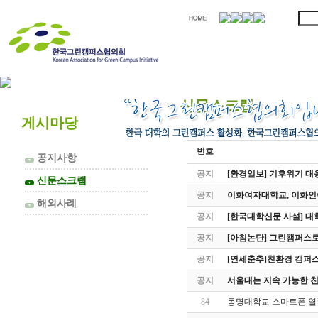
협의회 소개
신문스크랩
게시마당
번호
공지사항
▼
공지
[환경일보] 기후위기 대
신문스크랩
▼
공지
이화여자대학교, 이화인이
해외사례
▼
공지
[한국대학신문 사설] 대
공지
[아침논단] 그린캠퍼스로
공지
[연세춘추]친환경 캠퍼스
공지
서울대는 지속 가능한 친
84
동명대학교 스마트폰 열풍,