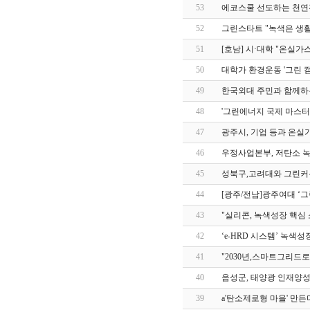
53
에코스쿨 선도하는 천연잔디
52
그린스타트 "녹색은 생활이다"
51
[호남] 시·대학 "온실가스
50
대학가 환경운동 '그린 캠퍼
49
한국외대 주민과 함께하는
48
'그린에너지 국제 마스터플
47
광주시, 기업 등과 온실
46
우정사업본부, 저탄소 녹색성장
45
성북구,고려대와 그린커뮤
44
[광주/전남]광주여대 ‘그린
43
"실리콘, 녹색성장 핵심 소재
42
‘e-HRD 시스템’ 녹색성장
41
"2030년,스마트그리드로 세
40
음성군, 태양광 인재양성, 
39
a'탄소제로형 마을' 만든다 