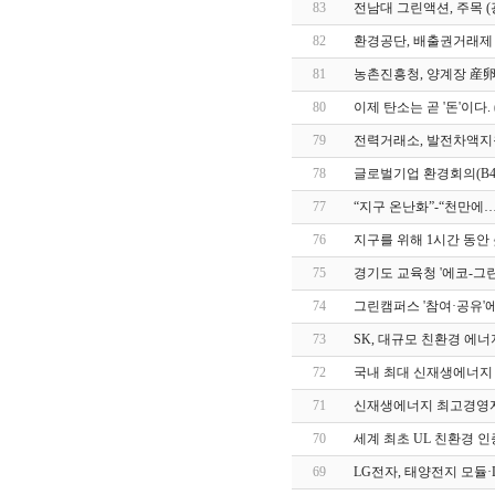
83
전남대 그린액션, 주목 (광주
82
환경공단, 배출권거래제 본격 
81
농촌진흥청, 양계장 産卵에 
80
이제 탄소는 곧 '돈'이다. (
79
전력거래소, 발전차액지
78
글로벌기업 환경회의(B4E)
77
“지구 온난화”-“천만에
76
지구를 위해 1시간 동안 촛불
75
경기도 교육청 '에코-그
74
그린캠퍼스 '참여·공유'
73
SK, 대규모 친환경 에
72
국내 최대 신재생에너지 전시
71
신재생에너지 최고경영자 과정
70
세계 최초 UL 친환경 인증
69
LG전자, 태양전지 모듈·