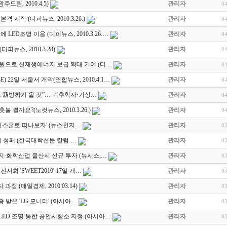
드림, 2010.4.5)
관리자
0
시작 (디피뉴스, 2010.3.26.)
관리자
0
LED조명 이용 (디피뉴스, 2010.3.26.…
관리자
0
디피뉴스, 2010.3.28)
관리자
0
원으로 신재생에너지 보급 확대 기여 (디…
관리자
0
 22일 서울서 개막(연합뉴스, 2010.4.1…
관리자
0
… 新빙하기 올 것”… 기후학자·기상…
관리자
0
 켤까요?(노컷뉴스, 2010.3.26.)
관리자
0
린스쿨로 떠나보자' (뉴스천지…
관리자
0
에 성패 (한국대학신문 칼럼 …
관리자
0
너지·화학산업 울산시 신규 투자 (뉴시스,…
관리자
0
회 'SWEET2010' 17일 개…
관리자
0
 (매일경제, 2010.03.14)
관리자
0
 받은 'LG 모니터' (아시아…
관리자
0
LED 조명 통합 공인시험소 지정 (아시아…
관리자
0