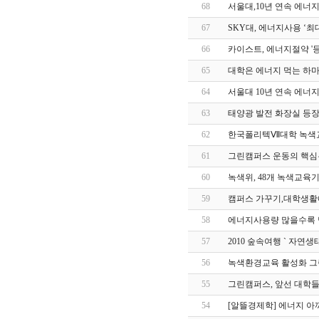
68
서울대,10년 연속 에너지 
67
SKY대, 에너지사용 ‘최대’
66
카이스트, 에너지절약 '등한시
65
대학은 에너지 먹는 하마? (
64
서울대 10년 연속 에너지 최
63
태양광 발전 화장실 등장 (아
62
한국폴리텍Ⅶ대학 녹색교육기
61
그린캠퍼스 운동의 핵심
60
녹색위, 48개 녹색교육기관 
59
캠퍼스 가꾸기,대학생활에
58
에너지사용량 많을수록 명
57
2010 숲속여행 ` 자연
56
녹색환경교육 활성화 그린캠
55
그린캠퍼스, 앞선 대학들 - 
54
[알뜰경제학] 에너지 아끼