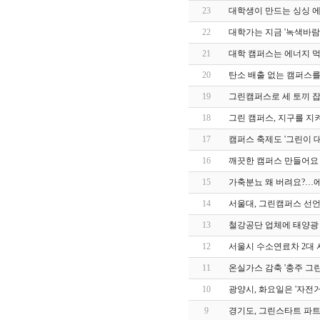
23
대학생이 만드는 싱싱 에코
22
대학가는 지금 '녹색바람' 헤
21
대학 캠퍼스는 에너지 먹는 
20
탄소 배출 없는 캠퍼스를 위해
19
그린캠퍼스로 세 토끼 잡는다
18
그린 캠퍼스, 지구를 지켜
17
캠퍼스 축제도 '그린이 대세' (
16
깨끗한 캠퍼스 만들어요 (연
15
가축분뇨 왜 버려요?…에
14
서울대, 그린캠퍼스 선언 (etn
13
철강공단 업체에 태양광 발전
12
서울시 수소연료차 2대 시범
11
온실가스 감축 '충주 그린
10
광양시, 화요일은 '자전거 
9
경기도, 그린스타트 파