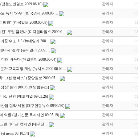
원도민일보 2009.06.10)
관리자
0
녹지 ‘와우’ (한국경제 2009.06.…
관리자
0
펑" (한국일보 2009.06.08)
관리자
0
전` 무얼 담았나 (디지털타임스 2009.0…
관리자
0
리꿈 수소 차" (뉴데일리 200…
관리자
0
지 '절약' (뉴데일리 2009.…
관리자
0
래 바꾼다 (매일경제 2009.06.04)
관리자
0
가 교육과정 개설 (뉴시스 2009.06.04…
관리자
0
 ‘그린 캠퍼스’ (중앙일보 2009.05…
관리자
0
' 논의 (09.05.29 연합뉴스)
관리자
0
 선언 (에코저널 09.03.26)
관리자
0
업 협약 체결 (대구연합뉴스 09/05/20)
관리자
0
역할 (경기신문 독자제언 09.05.19)
관리자
0
그린라이프' 캠페인 (대구신…
관리자
0
news 08.10.14)
관리자
0