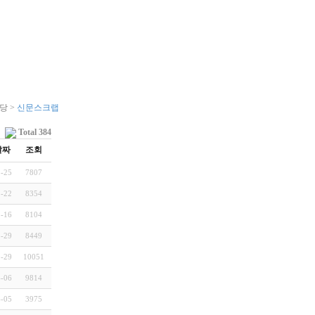
당
당 >
신문스크랩
Total 384
날짜
조회
1-25
7807
1-22
8354
1-16
8104
8-29
8449
9-29
10051
4-06
9814
4-05
3975