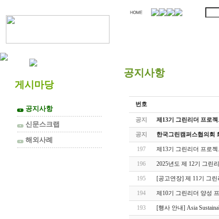
협의회 소개
공지사항
게시마당
번호
공지사항
▼
공지
제13기 그린리더 프로젝
신문스크랩
▼
공지
한국그린캠퍼스협의회 회
해외사례
▼
197
제13기 그린리더 프로젝
196
2025년도 제 12기 그
195
[공고연장] 제 11기 그린
194
제10기 그린리더 양성 
193
[행사 안내] Asia Sustain