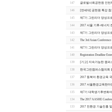
147
글로벌사회공헌원 인턴채용
146
[연세대] 공헌원 특강 
145
제7기 그린리더 양성프
144
2017 서울 기후-에너지
143
제7기 그린리더 양성프
142
The 3rd Asian Conference
141
제7기 그린리더 양성프
140
Registration Deadline Ex
139
[기고] 지속가능한 캠퍼
138
한국그린캠퍼스협의회 홍
137
2017 동북아 환경교육
136
2017 서울환경교육한
135
제7기 대학생기후변화아
134
The 2017 AASHE Confere
133
2017 친환경 기술진흥