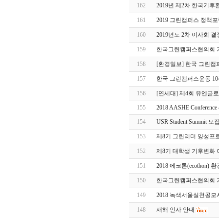
162
2019년 제2차 한국기
161
2019 그린캠퍼스 정책
160
2019년도 2차 이사회 
159
한국그린캠퍼스협의회 기부
158
[환경일보] 한국 그린캠
157
한국 그린캠퍼스운동 10
156
[연세대] 제4회 유엔글로벌콤
155
2018 AASHE Conference 
154
USR Student Summit 
153
제8기 그린리더 양성프
152
제8기 대학생 기후변화 아
151
2018 에코톤(ecothon)
150
한국그린캠퍼스협의회 기부
149
2018 녹색서울실천공모
148
새해 인사 안내