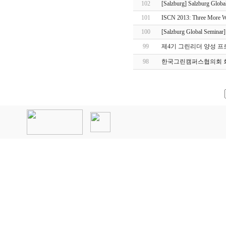
102
[Salzburg] Salzburg Globa
101
ISCN 2013: Three More We
100
[Salzburg Global Seminar
99
제4기 그린리더 양성 프
98
한국그린캠퍼스협의회 회
인
천
출
장
안
마
출
장
마
사
지
출
장
안
마