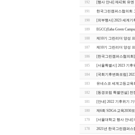
192
[행사 안내] 제42회 유엔 세
191
한국그린캠퍼스협의회 그
190
[외부행사] 2023 세계기
189
EGCC(Eaha Green C
188
제10기 그린리더 양성 
187
제10기 그린리더 양성 프
186
[한국그린캠퍼스협의회] 
185
[서울특별시] 2023 기
184
[국회기후변화포럼] 20
183
유네스코 세계고등교육회의
182
[동경포럼 특별연설] 전
181
[안내] 2022 기후위기
180
제6회 SDG4-교육2030
179
[서울대학교 행사 안내]
178
2021년 한국그린캠퍼스