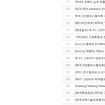
117
2014년 연회비 납부 현
116
ISCN 2014 conference 
115
한국그린캠퍼스협의회 기부
114
[헤드라인제주] 제주대, 
113
[환경일보] 제 4기 그
112
<2013년도 기관회원교 
111
[뉴시스] 충북보건과학대
110
[뉴시스] 계명대, 저탄
109
제 4기 그린리더 양성프
108
[한국그린캠퍼스협의회]
107
[2013_연구결과보고서
106
제4기 그린리더 하계캠
105
[Salzburg] Salzburg Globa
104
[한국환경공단] 2013년
103
[한국과학기술단체총연합회] 20