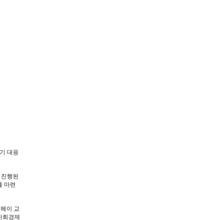
기 대응
 진행된
를 마련
코헤이 교
 사회경제