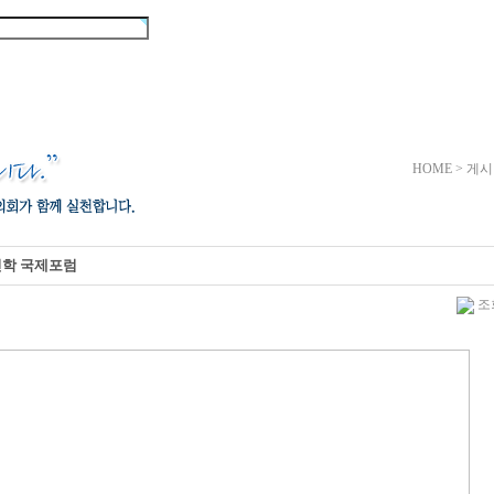
협의회 활동
회원마당
게시마
HOME > 게
교신학 국제포럼
조회