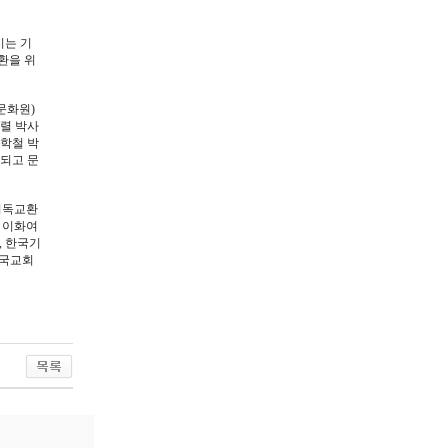
이는 기
환을 위
문화원)
홍렬 박사
김학철 박
행되고 문
기독교환
 이화여
, 한국기
한국교회