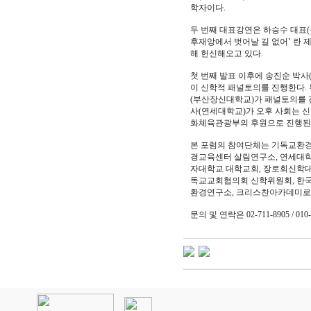
학자이다.
두 번째 대표강연은 하승수 대표(
후재앙에서 벗어날 길 없어’ 란 
해 헌신해오고 있다.
첫 번째 발표 이후에 송진순 박
이 신학적 패널토의를 진행한다. 
(부산장신대학교)가 패널토의를 진
사(연세대학교)가 오후 사회는 신
화체육관광부의 후원으로 진행된
본 포럼의 참여단체는 기독교환
경교육센터 살림연구소, 연세대
자대학교 대학교회, 장로회신학대
독교교회협의회 신학위원회, 한
환경연구소, 크리스찬아카데미로
문의 및 연락은 02-711-8905 / 
인
천
출