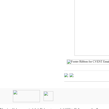
인
천
출
장
안
마