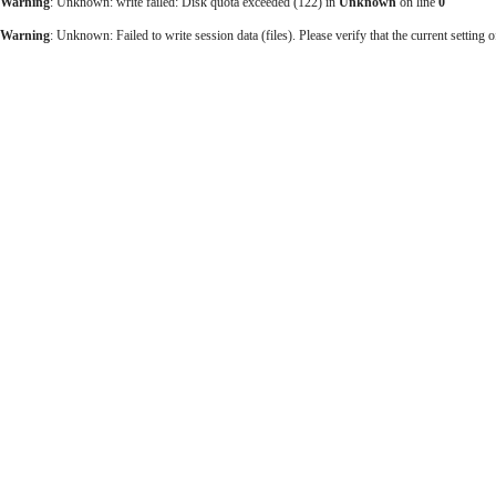
Warning
: Unknown: write failed: Disk quota exceeded (122) in
Unknown
on line
0
출
장
Warning
: Unknown: Failed to write session data (files). Please verify that the current setting o
마
사
지
출
장
안
마
바
나
나
출
장
안
마
블
로
그