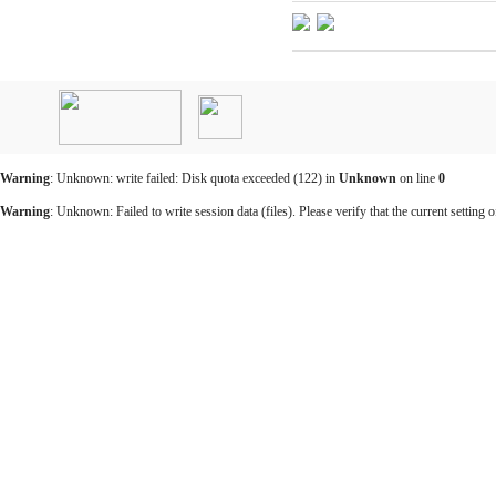
인
천
출
장
안
마
Warning
: Unknown: write failed: Disk quota exceeded (122) in
Unknown
on line
0
출
장
Warning
: Unknown: Failed to write session data (files). Please verify that the current setting o
마
사
지
출
장
안
마
바
나
나
출
장
안
마
블