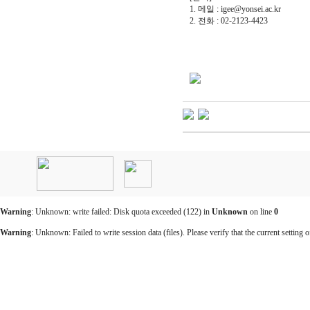
1. 메일 : igee@yonsei.ac.kr
2. 전화 : 02-2123-4423
인
천
출
장
안
마
Warning
: Unknown: write failed: Disk quota exceeded (122) in
Unknown
on line
0
출
장
Warning
: Unknown: Failed to write session data (files). Please verify that the current setting o
마
사
지
출
장
안