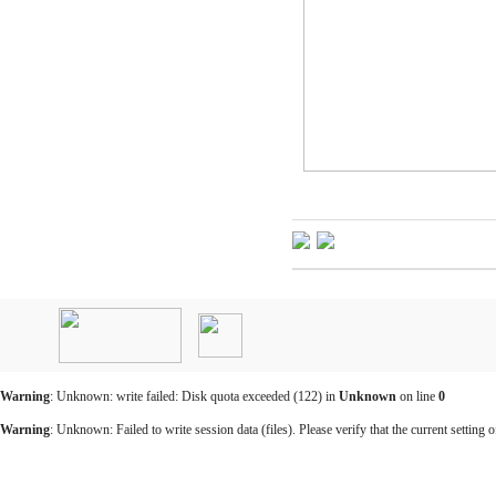
인
천
출
장
안
마
Warning
: Unknown: write failed: Disk quota exceeded (122) in
Unknown
on line
0
출
장
Warning
: Unknown: Failed to write session data (files). Please verify that the current setting o
마
사
지