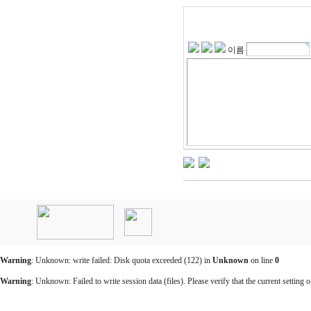
이름
인
천
출
장
안
마
Warning
: Unknown: write failed: Disk quota exceeded (122) in
Unknown
on line
0
출
장
Warning
: Unknown: Failed to write session data (files). Please verify that the current setting o
마
사