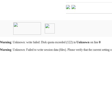
인
천
출
장
안
마
Warning
: Unknown: write failed: Disk quota exceeded (122) in
Unknown
on line
0
출
장
Warning
: Unknown: Failed to write session data (files). Please verify that the current setting o
마
사
지
출
장
안
마
바
나
나
출
장
안
마