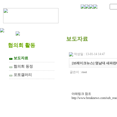
협의회 소개
보도자료
협의회 활동
작성일 : 13-01-14 14:47
보도자료
▼
[브레이크뉴스] 영남대 새파란대
협의회 동정
▼
글쓴이 :
root
포토갤러리
▼
아래링크 참조
http://www.breaknews.com/sub_rea