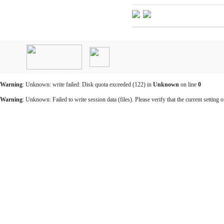
인
천
출
장
안
마
Warning
: Unknown: write failed: Disk quota exceeded (122) in
Unknown
on line
0
출
장
Warning
: Unknown: Failed to write session data (files). Please verify that the current setting o
마
사
지
출
장
안
마
바
나
나
출
장
안
마